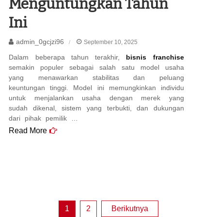
Menguntungkan Tahun
Ini
admin_0gcjzi96
September 10, 2025
Dalam beberapa tahun terakhir,
bisnis franchise
semakin populer sebagai salah satu model usaha
yang menawarkan stabilitas dan peluang
keuntungan tinggi. Model ini memungkinkan individu
untuk menjalankan usaha dengan merek yang
sudah dikenal, sistem yang terbukti, dan dukungan
dari pihak pemilik …
Read More
Paginasi
1
2
Berikutnya