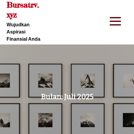
Bursatrv.
Skip
to
xyz
content
Wujudkan
Aspirasi
Finansial Anda
Bulan:
Juli 2025