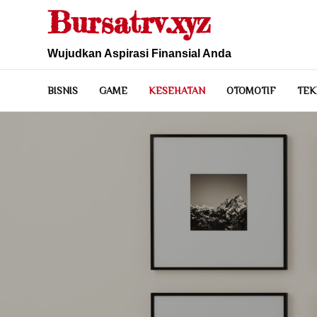
Skip
Bursatrv.xyz
to
content
Wujudkan Aspirasi Finansial Anda
BISNIS
GAME
KESEHATAN
OTOMOTIF
TEK