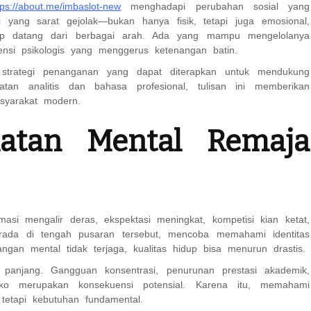
tps://about.me/imbaslot-new
menghadapi perubahan sosial yang
 yang sarat gejolak—bukan hanya fisik, tetapi juga emosional,
kerap datang dari berbagai arah. Ada yang mampu mengelolanya
ensi psikologis yang menggerus ketenangan batin.
 strategi penanganan yang dapat diterapkan untuk mendukung
tan analitis dan bahasa profesional, tulisan ini memberikan
syarakat modern.
hatan Mental Remaja
masi mengalir deras, ekspektasi meningkat, kompetisi kian ketat,
berada di tengah pusaran tersebut, mencoba memahami identitas
angan mental tidak terjaga, kualitas hidup bisa menurun drastis.
panjang. Gangguan konsentrasi, penurunan prestasi akademik,
isiko merupakan konsekuensi potensial. Karena itu, memahami
tetapi kebutuhan fundamental.