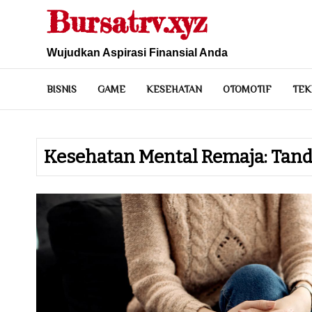
Skip
Bursatrv.xyz
to
content
Wujudkan Aspirasi Finansial Anda
BISNIS
GAME
KESEHATAN
OTOMOTIF
TEK
Kesehatan Mental Remaja: Tand