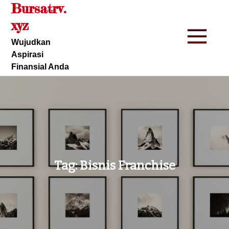
Bursatrv.
Skip
to
xyz
content
Wujudkan
Aspirasi
Finansial Anda
Tag:
Bisnis Franchise