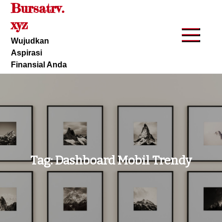
Bursatrv.
Skip
to
xyz
content
Wujudkan
Aspirasi
Finansial Anda
Tag:
Dashboard Mobil Trendy