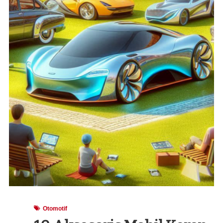
Otomotif