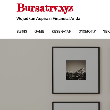
Skip
Bursatrv.xyz
to
content
Wujudkan Aspirasi Finansial Anda
BISNIS
GAME
KESEHATAN
OTOMOTIF
TEK