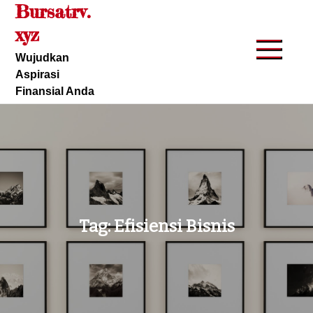
Bursatrv.
Skip
to
xyz
content
Wujudkan
Aspirasi
Finansial Anda
Tag:
Efisiensi Bisnis