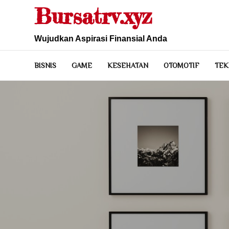
Skip
Bursatrv.xyz
to
content
Wujudkan Aspirasi Finansial Anda
BISNIS
GAME
KESEHATAN
OTOMOTIF
TEK