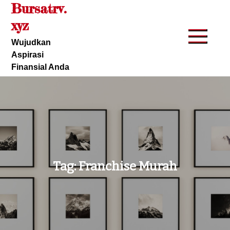
Bursatrv.
Skip
to
xyz
content
Wujudkan
Aspirasi
Finansial Anda
Tag:
Franchise Murah