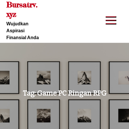
Bursatrv.
Skip
to
xyz
content
Wujudkan
Aspirasi
Finansial Anda
Tag:
Game PC Ringan RPG