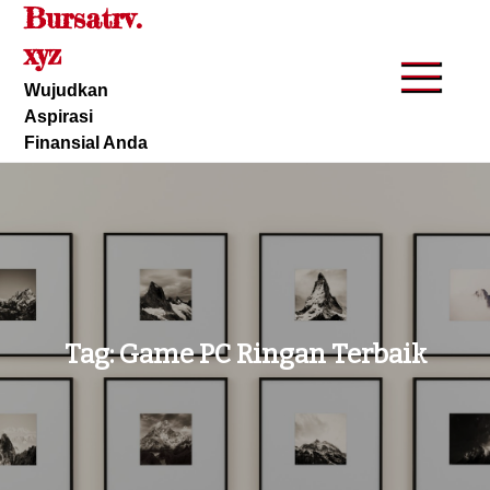
Bursatrv.
Skip
to
xyz
content
Wujudkan
Aspirasi
Finansial Anda
Tag:
Game PC Ringan Terbaik