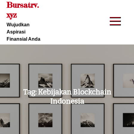
Bursatrv.
Skip
to
xyz
content
Wujudkan
Aspirasi
Finansial Anda
Tag:
Kebijakan Blockchain
Indonesia