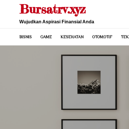
Skip
Bursatrv.xyz
to
content
Wujudkan Aspirasi Finansial Anda
BISNIS
GAME
KESEHATAN
OTOMOTIF
TEK