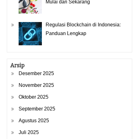
Mulai dari Sekarang
Regulasi Blockchain di Indonesia:
Panduan Lengkap
Arsip
Desember 2025
November 2025
Oktober 2025
September 2025
Agustus 2025
Juli 2025