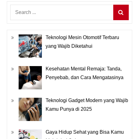
Search
for:
Teknologi Mesin Otomotif Terbaru
yang Wajib Diketahui
Kesehatan Mental Remaja: Tanda,
Penyebab, dan Cara Mengatasinya
Teknologi Gadget Modern yang Wajib
Kamu Punya di 2025
Gaya Hidup Sehat yang Bisa Kamu