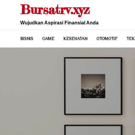
Skip
Bursatrv.xyz
to
content
Wujudkan Aspirasi Finansial Anda
BISNIS
GAME
KESEHATAN
OTOMOTIF
TEK