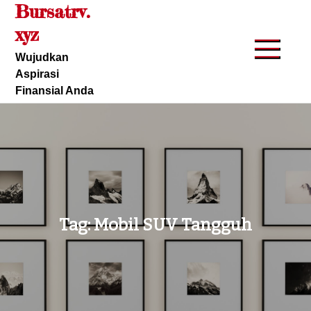
Bursatrv.
Skip
to
xyz
content
Wujudkan
Aspirasi
Finansial Anda
Tag:
Mobil SUV Tangguh