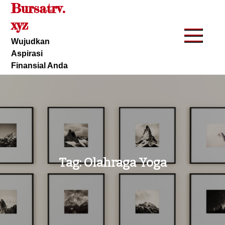
Bursatrv.
Skip
to
xyz
content
Wujudkan
Aspirasi
Finansial Anda
Tag:
Olahraga Yoga