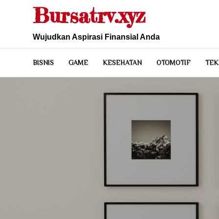
Skip
Bursatrv.xyz
to
content
Wujudkan Aspirasi Finansial Anda
BISNIS
GAME
KESEHATAN
OTOMOTIF
TEK