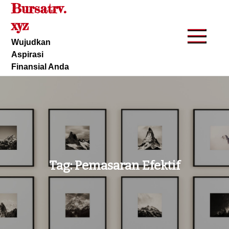
Bursatrv.
Skip
to
xyz
content
Wujudkan
Aspirasi
Finansial Anda
Tag:
Pemasaran Efektif