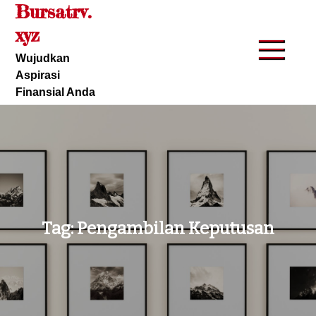
Bursatrv.
Skip
to
xyz
content
Wujudkan
Aspirasi
Finansial Anda
Tag:
Pengambilan Keputusan