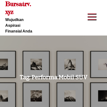
Bursatrv.
Skip
to
xyz
content
Wujudkan
Aspirasi
Finansial Anda
Tag:
Performa Mobil SUV