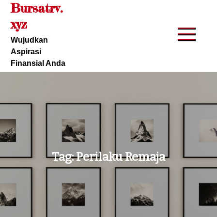
Bursatrv.
Skip
to
xyz
content
Wujudkan
Aspirasi
Finansial Anda
Tag:
Perilaku Remaja