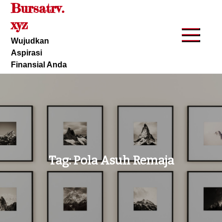
Bursatrv.
Skip
to
xyz
content
Wujudkan
Aspirasi
Finansial Anda
Tag:
Pola Asuh Remaja