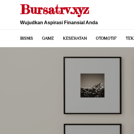
Skip
Bursatrv.xyz
to
content
Wujudkan Aspirasi Finansial Anda
BISNIS
GAME
KESEHATAN
OTOMOTIF
TEK