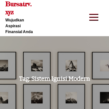
Bursatrv.
Skip
to
xyz
content
Wujudkan
Aspirasi
Finansial Anda
Tag:
Sistem Ignisi Modern