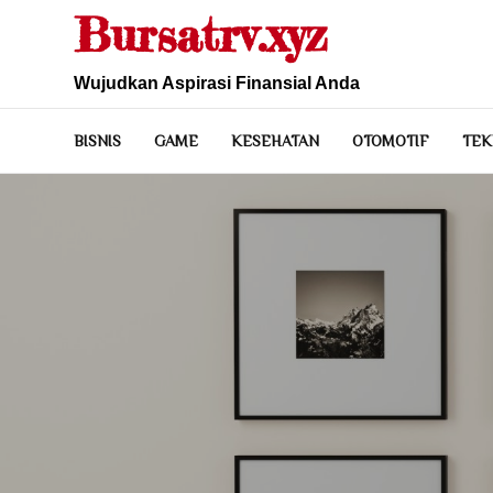
Skip
Bursatrv.xyz
to
content
Wujudkan Aspirasi Finansial Anda
BISNIS
GAME
KESEHATAN
OTOMOTIF
TEK