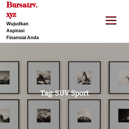
Bursatrv.
Skip
to
xyz
content
Wujudkan
Aspirasi
Finansial Anda
Tag:
SUV Sport