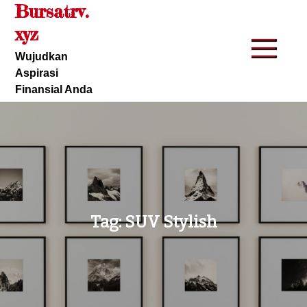
Bursatrv.
Skip
to
xyz
content
Wujudkan
Aspirasi
Finansial Anda
Tag:
SUV Stylish