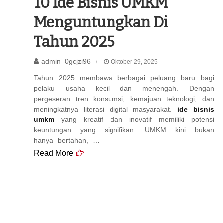
10 Ide Bisnis UMKM
Menguntungkan Di
Tahun 2025
admin_0gcjzi96
Oktober 29, 2025
Tahun 2025 membawa berbagai peluang baru bagi
pelaku usaha kecil dan menengah. Dengan
pergeseran tren konsumsi, kemajuan teknologi, dan
meningkatnya literasi digital masyarakat,
ide bisnis
umkm
yang kreatif dan inovatif memiliki potensi
keuntungan yang signifikan. UMKM kini bukan
hanya bertahan, …
Read More